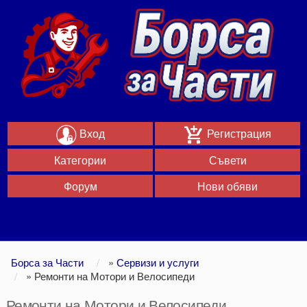
Вход
Регистрация
Категории
Съвети
Форум
Нови обяви
Борса за Части
»
Сервизи и услуги
»
Ремонти на Мотори и Велосипеди
Ремонти на Мотори и Велосипеди