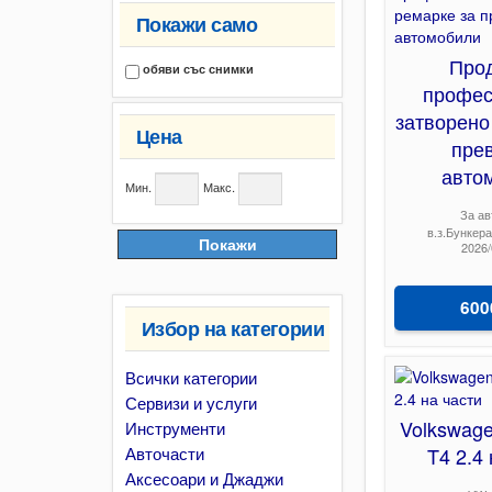
Покажи само
Про
обяви със снимки
профес
затворено
Цена
прев
авто
Мин.
Макс.
За а
в.з.Бункер
Покажи
2026/
600
Избор на категории
Всички категории
Сервизи и услуги
Volkswage
Инструменти
Авточасти
T4 2.4
Аксесоари и Джаджи