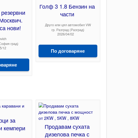
Голф 3 1.8 Бензин на
 резервни
части
 Москвич.
Друго или цял автомобил VW
са нови!
гр. Разград (Разград)
2026/04/02
vich
София град)
5/12
По договаряне
оваряне
рци за
Продавам сухата
и кемпери
дизелова печка с