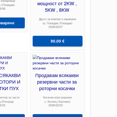
 комарници
мощност от 2KW ,
в (Пловдив)
3/08
5KW , 8KW
Друго за кемпер и каравана
оваряне
гр. Пловдив (Пловдив)
2026/02/07
90.00 €
СЯКАКВИ
Продавам всякакви
ОТОРИ И
резервни части за
ТКИ ПУХ
роторни косачки
мотор за части
Косачки агро машини
д (Разград)
с. Козлец (Хасково)
2/03
2026/02/03