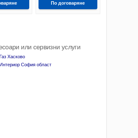
оваряне
По договаряне
сесоари или сервизни услуги
Газ Хасково
Интериор София област