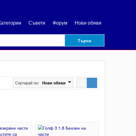
Категории
Съвети
Форум
Нови обяви
Търси
Сортирай по:
Нови обяви