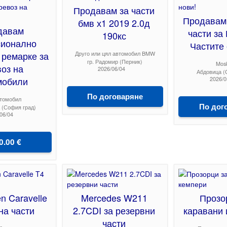
Продавам за части
Продавам
бмв х1 2019 2.0д
давам
части за
190кс
ионално
Частите 
 ремарке за
Друго или цял автомобил BMW
гр. Радомир (Перник)
Mosk
оз на
2026/06/04
Абдовица (
мобили
2026/0
По договаряне
втомобил
По дог
а (София град)
06/04
0.00 €
n Caravelle
Mercedes W211
Прозо
 на части
2.7CDI за резервни
каравани 
части