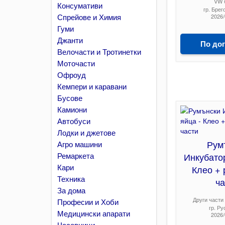
VW 
Консумативи
гр. Брег
Спрейове и Химия
2026/
Гуми
Джанти
По до
Велочасти и Тротинетки
Моточасти
Офроуд
Кемпери и каравани
Бусове
Камиони
Автобуси
Лодки и джетове
Рум
Агро машини
Ремаркета
Инкубатор
Кари
Клео + 
Техника
ча
За дома
Други части
Професии и Хоби
гр. Ру
Медицински апарати
2026/
Часовници