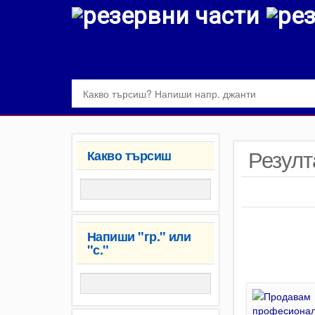
Резулт
Какво търсиш
Напиши "гр." или
"с."