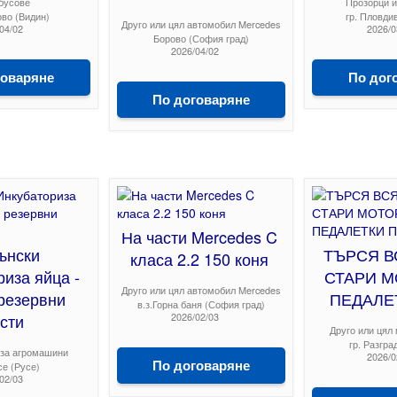
бусове
Прозорци и
ово (Видин)
гр. Пловди
Друго или цял автомобил Mercedes
04/02
2026/0
Борово (София град)
2026/04/02
говаряне
По дог
По договаряне
На части Mercedes C
ънски
ТЪРСЯ В
класа 2.2 150 коня
иза яйца -
СТАРИ М
Друго или цял автомобил Mercedes
резервни
ПЕДАЛЕ
в.з.Горна баня (София град)
сти
2026/02/03
Друго или цял 
гр. Разгра
 за агромашини
2026/0
По договаряне
се (Русе)
02/03