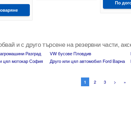
По дог
говаряне
бвай и с друго търсене на резервни части, ак
 агромашини Разград
VW бусове Пловдив
ли цял мотокар София
Друго или цял автомобил Ford Варна
1
2
3
>
»