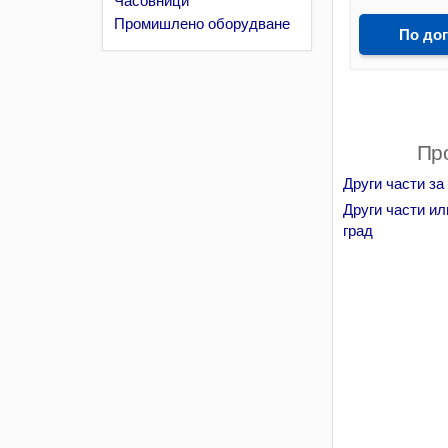
Промишлено оборудване
По до
Про
Други части за
Други части и
град