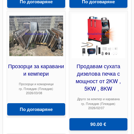
По договаряне
По договаряне
Прозорци за каравани
Продавам сухата
и кемпери
дизелова печка с
мощност от 2KW ,
Прозорци и комарници
5KW , 8KW
гр. Пловдив (Пловдив)
2026/03/08
Друго за кемпер и каравана
гр. Пловдив (Пловдив)
2026/02/07
По договаряне
90.00 €