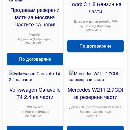
Голф 3 1.8 Бензин на
Продавам резервни
части
части за Москвич.
Друго или цял автомобил VW
Частите са нови!
гр. Разград (Разград)
2026/04/02
Moskvich
Абдовица (София град)
2026/05/12
По договаряне
По договаряне
Volkswagen Caravelle
Mercedes W211 2.7CDI
T4 2.4 на части
за резервни части
VW бусове
Друго или цял автомобил Mercedes
гр. Брегово (Видин)
Борово (София град)
2026/04/02
2026/04/02