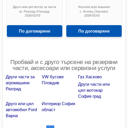
Друго или цял мотор за части
Косачки агро машини
гр. Разград (Разград)
с. Козлец (Хасково)
2026/02/03
2026/02/03
По договаряне
По договаряне
Пробвай и с друго търсене на резервни
части, аксесоари или сервизни услуги
Други части за
VW бусове
Газ Хасково
агромашини
Пловдив
Други части или
Разград
цял мотокар
София град
Друго или цял
Интериор София
автомобил Ford
област
Варна