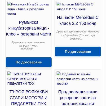
На части Mercedes C
Румънски
класа 2.2 150 коня
Инкубаториза яйца -
Друго или цял автомобил Mercedes
Клео + резервни части
в.з.Горна баня (София град)
2026/02/03
Други части за агромашини
гр. Русе (Русе)
2026/02/03
По договаряне
По договаряне
ТЪРСЯ ВСЯКАКВИ
Продавам всякакви
СТАРИ МОТОРИ И
резервни части за
ПЕДАЛЕТКИ ПУХ
роторни косачки