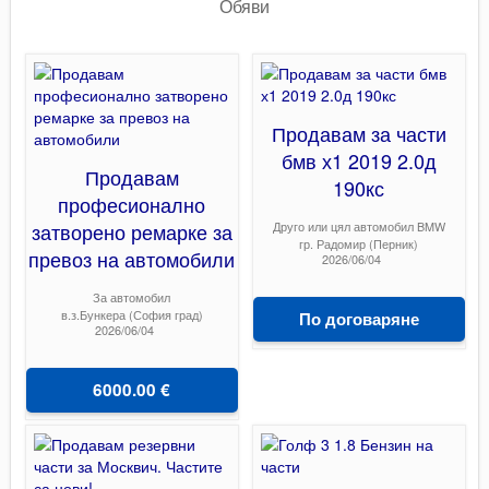
Обяви
Продавам за части
бмв х1 2019 2.0д
Продавам
190кс
професионално
затворено ремарке за
Друго или цял автомобил BMW
гр. Радомир (Перник)
превоз на автомобили
2026/06/04
За автомобил
в.з.Бункера (София град)
По договаряне
2026/06/04
6000.00 €