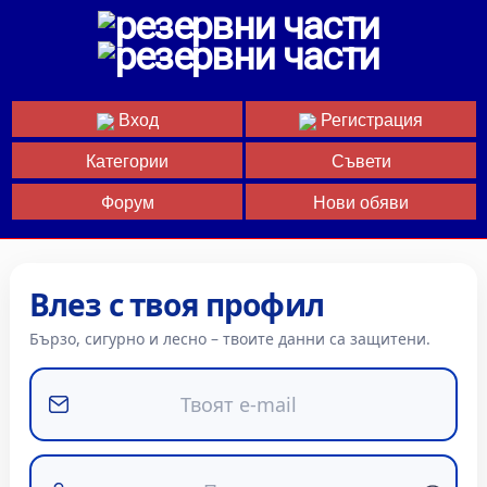
Вход
Регистрация
Категории
Съвети
Форум
Нови обяви
Влез с твоя профил
Бързо, сигурно и лесно – твоите данни са защитени.