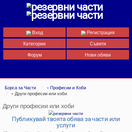
Вход
Регистрация
Категории
Съвети
Форум
Нови обяви
Борса за Части
»
Професии и Хоби
»
Други професии или хоби
Други професии или хоби
Публикувай твоята обява за части или
услуги