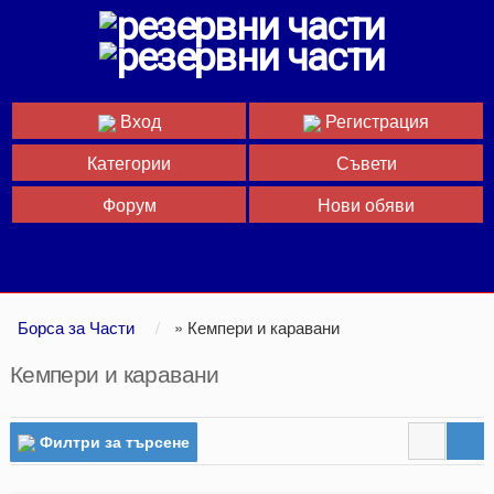
Вход
Регистрация
Категории
Съвети
Форум
Нови обяви
Борса за Части
»
Кемпери и каравани
Кемпери и каравани
Филтри за търсене