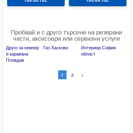
100.00 ЛВ.
100.00 ЛВ.
Пробвай и с друго търсене на резервни
части, аксесоари или сервизни услуги
Друго за кемпер
Газ Хасково
Интериор София
и каравана
област
Пловдив
1
2
>