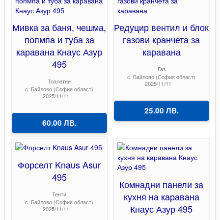
Мивка за баня, чешма,
Редуцир вентил и блок
попмпа и туба за
газови кранчета за
каравана Кнаус Азур
каравана
495
Газ
с. Байлово (София област)
Тоалетни
2025/11/11
с. Байлово (София област)
2025/11/11
25.00 ЛВ.
60.00 ЛВ.
Форселт Knaus Asur
495
Комнадни панели за
Тенти
кухня на каравана
с. Байлово (София област)
Кнаус Азур 495
2025/11/11