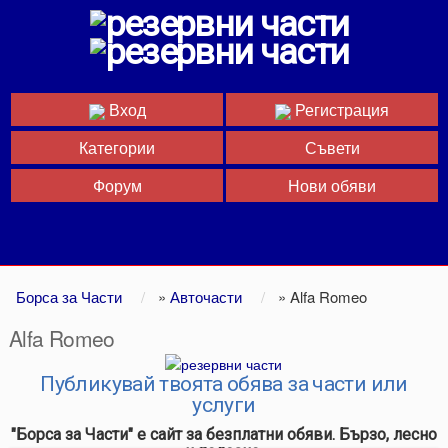
Вход
Регистрация
Категории
Съвети
Форум
Нови обяви
Борса за Части
»
Авточасти
»
Alfa Romeo
Alfa Romeo
Публикувай твоята обява за части или
услуги
"Борса за Части" е сайт за безплатни обяви. Бързо, лесно