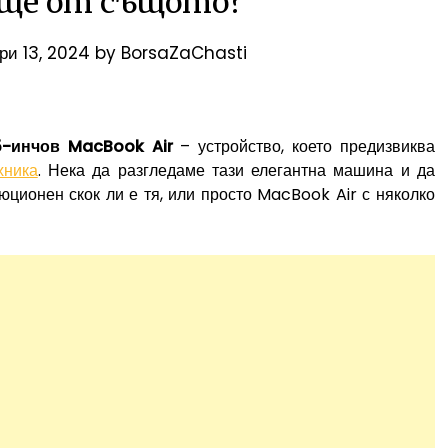
още от същото?
ри 13, 2024
by
BorsaZaChasti
5-инчов MacBook Air
– устройство, което предизвиква
хника
. Нека да разгледаме тази елегантна машина и да
юционен скок ли е тя, или просто MacBook Air с няколко