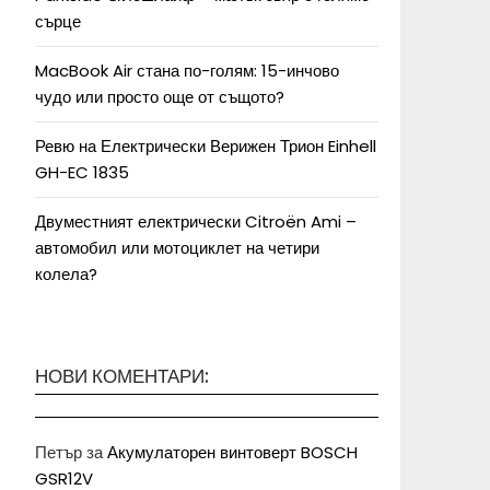
сърце
MacBook Air стана по-голям: 15-инчово
чудо или просто още от същото?
Ревю на Електрически Верижен Трион Einhell
GH-EC 1835
Двуместният електрически Citroën Ami –
автомобил или мотоциклет на четири
колела?
НОВИ КОМЕНТАРИ:
Петър
за
Акумулаторен винтоверт BOSCH
GSR12V