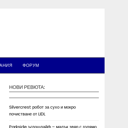
ВАНИЯ
ФОРУМ
НОВИ РЕВЮТА:
Silvercrest робот за сухо и мокро
почистване от LIDL
Parkside ъглошлайф – малък звяр с голямо