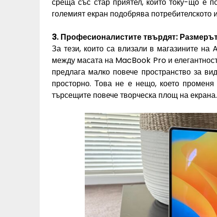
среща със стар приятел, който току-що е п
големият екран подобрява потребителското 
3. Професионалистите твърдят: Размерът
За тези, които са влизали в магазините на 
между масата на MacBook Pro и елегантностт
предлага малко повече пространство за вид
просторно. Това не е нещо, което променя
търсещите повече творческа площ на екрана.