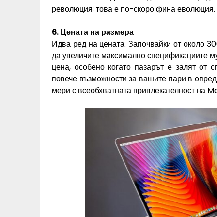
революция; това е по-скоро фина еволюция.
6. Цената на размера
Идва ред на цената. Започвайки от около 300
да увеличите максимално спецификациите му,
цена, особено когато пазарът е залят от 
повече възможности за вашите пари в опреде
мери с всеобхватната привлекателност на Ma