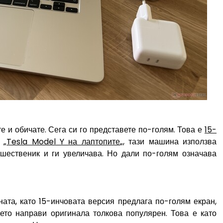
е и обичате. Сега си го представете по-голям. Това е
15-
 „
Tesla Model Y на лаптопите
„, тази машина използва
шественик и ги увеличава. Но дали по-голям означава
ата, като 15-инчовата версия предлага по-голям екран,
оето направи оригинала толкова популярен. Това е като