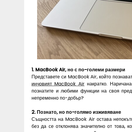
1. MacBook Air, но с по-големи размери
Представете си MacBook Air, който познават
инчовият MacBook Air
накратко. Наричана
познатите и любими функции на своя пред
непременно по-добър?
2. Познато, но по-голямо изживяване
Същността на MacBook Air остава непокътн
без да се отклонява значително от това, к