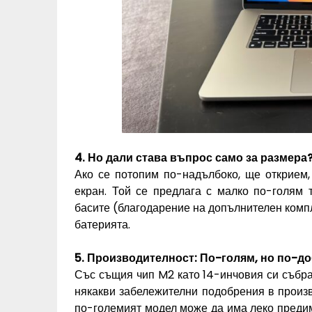
4. Но дали става въпрос само за размера
Ако се потопим по-надълбоко, ще открием,
екран. Той се предлага с малко по-голям 
басите (благодарение на допълнителен компл
батерията.
5. Производителност: По-голям, но по-д
Със същия чип M2 като 14-инчовия си събра
някакви забележителни подобрения в произв
по-големият модел може да има леко преди