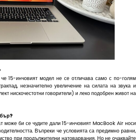
?
 че 15-инчовият модел не се отличава само с по-голям
тракпад, незначително увеличение на силата на звука и
ект нискочестотни говорители) и леко подобрен живот на
обър?
т може би се чудите дали 15-инчовият MacBook Air носи
одителността. Въпреки че условията са предимно равни,
мство при продължителни натоварвания. Но не очаквайте