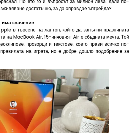
ораснал. Но ето го и въпросът за милион лева: дали по-
изживяване достатъчно, за да оправдае ъпгрейда?
 има значение
Apple в търсене на лаптоп, който да запълни празнината
а на MacBook Air, 15-инчовият Air е сбъдната мечта. Той
еоклипове, прозорци и текстове, което прави всичко по-
 правилата на играта, но е добре дошло подобрение за