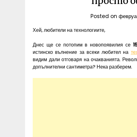
просто 
Posted on
февруа
Хей, любители на технологиите,
Днес ще се потопим в новопоявилия се
1
истинско вълнение за всеки любител на
те
видим дали отговаря на очакванията. Револ
допълнителни сантиметра? Нека разберем.