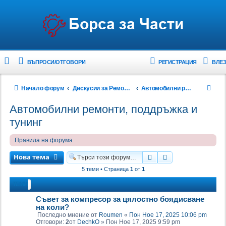
ВЪПРОСИ/ОТГОВОРИ
РЕГИСТРАЦИЯ
ВЛЕЗ
Т
Начало форум
Дискусии за Ремонти и Поддръжка
Автомобилни ремонти, поддръжка и тунинг
ъ
Автомобилни ремонти, поддръжка и
р
тунинг
с
Правила на форума
е
н
Нова тема
Търсене
Разширено търс
е
5 теми • Страница
1
от
1
ТЕМИ
Съвет за компресор за цялостно боядисване
на коли?
Последно мнение от
Roumen
«
Пон Ное 17, 2025 10:06 pm
Отговори:
2
от
DechkO
»
Пон Ное 17, 2025 9:59 pm