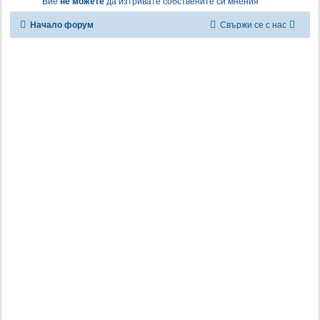
Вие
не можете
да изтривате собствените си мнения
Начало форум
Свържи се с нас