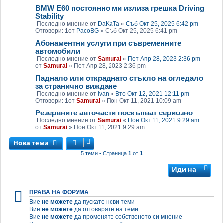
BMW E60 постоянно ми излиза грешка Driving
Stability
Последно мнение от
DaKaTa
«
Съб Окт 25, 2025 6:42 pm
Отговори:
1
от
PacoBG
»
Съб Окт 25, 2025 6:41 pm
Абонаментни услуги при съвременните
автомобили
Последно мнение от
Samurai
«
Пет Апр 28, 2023 2:36 pm
от
Samurai
»
Пет Апр 28, 2023 2:36 pm
Паднало или откраднато стъкло на огледало
за странично виждане
Последно мнение от
ivan
«
Вто Окт 12, 2021 12:11 pm
Отговори:
1
от
Samurai
»
Пон Окт 11, 2021 10:09 am
Резервните авточасти поскъпват сериозно
Последно мнение от
Samurai
«
Пон Окт 11, 2021 9:29 am
от
Samurai
»
Пон Окт 11, 2021 9:29 am
Нова тема
5 теми • Страница
1
от
1
Иди на
ПРАВА НА ФОРУМА
Вие
не можете
да пускате нови теми
Вие
не можете
да отговаряте на теми
Вие
не можете
да променяте собственото си мнение